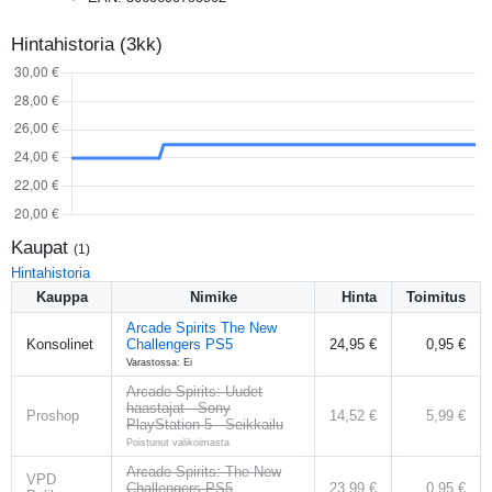
Hintahistoria (3kk)
Kaupat
(
1
)
Hintahistoria
Kauppa
Nimike
Hinta
Toimitus
Arcade Spirits The New
Konsolinet
Challengers PS5
24,95 €
0,95 €
Varastossa: Ei
Arcade Spirits: Uudet
haastajat - Sony
Proshop
14,52 €
5,99 €
PlayStation 5 - Seikkailu
Poistunut valikoimasta
Arcade Spirits: The New
VPD
Challengers PS5
23,99 €
0,95 €