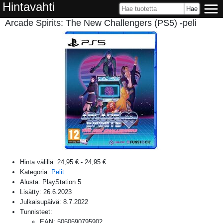
Hintavahti
Arcade Spirits: The New Challengers (PS5) -peli
Hinta välillä:
24,95 €
-
24,95 €
Kategoria:
Pelit
Alusta:
PlayStation 5
Lisätty:
26.6.2023
Julkaisupäivä:
8.7.2022
Tunnisteet:
EAN
:
5060690795902