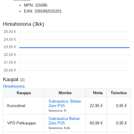
MPN
:
115096
EAN
:
3391892015201
Hintahistoria (3kk)
Kaupat
(
2
)
Hintahistoria
Kauppa
Nimike
Hinta
Toimitus
Subnautica: Below
Konsolinet
Zero PS5
22,95 €
0,95 €
Varastossa: Ei
Subnautica Below
VPD Pelikauppa
Zero PS5
60,99 €
0,95 €
Varastossa: Kyllä