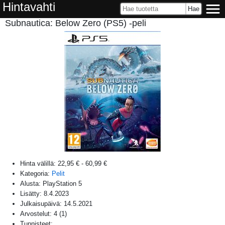
Hintavahti
Subnautica: Below Zero (PS5) -peli
Hinta välillä:
22,95 €
-
60,99 €
Kategoria:
Pelit
Alusta:
PlayStation 5
Lisätty:
8.4.2023
Julkaisupäivä:
14.5.2021
Arvostelut:
4
(
1
)
Tunnisteet: