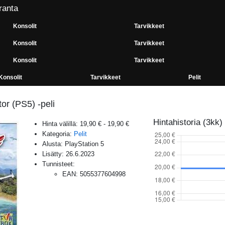
ranta
Konsolit
Tarvikkeet
Konsolit
Tarvikkeet
Konsolit
Tarvikkeet
Konsolit
Tarvikkeet
Pelit
tor (PS5) -peli
Hintahistoria (3kk)
Hinta välillä:
19,90 €
-
19,90 €
Kategoria:
Pelit
Alusta:
PlayStation 5
Lisätty:
26.6.2023
Tunnisteet:
EAN
:
5055377604998