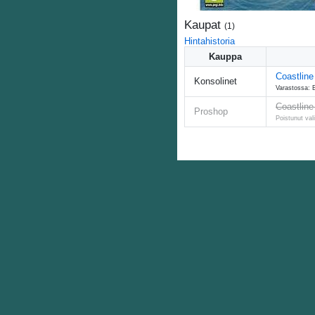
Kaupat
(
1
)
Hintahistoria
Kauppa
Coastline
Konsolinet
Varastossa: E
Coastline
Proshop
Poistunut val