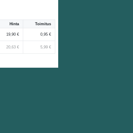
Hinta
Toimitus
19,90 €
0,95 €
20,63 €
5,99 €