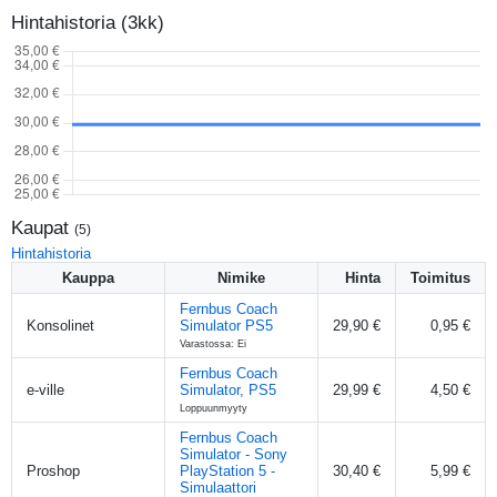
Hintahistoria (3kk)
Kaupat
(
5
)
Hintahistoria
Kauppa
Nimike
Hinta
Toimitus
Fernbus Coach
Konsolinet
Simulator PS5
29,90 €
0,95 €
Varastossa: Ei
Fernbus Coach
e-ville
Simulator, PS5
29,99 €
4,50 €
Loppuunmyyty
Fernbus Coach
Simulator - Sony
Proshop
PlayStation 5 -
30,40 €
5,99 €
Simulaattori