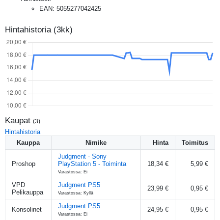
EAN
:
5055277042425
Hintahistoria (3kk)
Kaupat
(
3
)
Hintahistoria
Kauppa
Nimike
Hinta
Toimitus
Judgment - Sony
Proshop
PlayStation 5 - Toiminta
18,34 €
5,99 €
Varastossa: Ei
VPD
Judgment PS5
23,99 €
0,95 €
Pelikauppa
Varastossa: Kyllä
Judgment PS5
Konsolinet
24,95 €
0,95 €
Varastossa: Ei