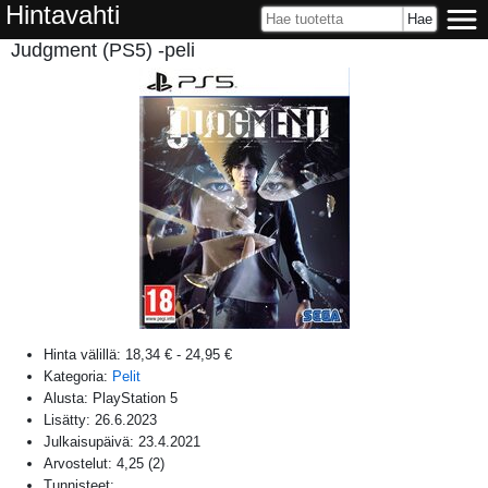
Hintavahti
Judgment (PS5) -peli
Hinta välillä:
18,34 €
-
24,95 €
Kategoria:
Pelit
Alusta:
PlayStation 5
Lisätty:
26.6.2023
Julkaisupäivä:
23.4.2021
Arvostelut:
4,25
(
2
)
Tunnisteet: