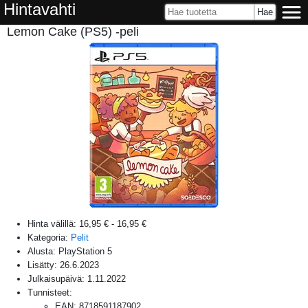
Hintavahti
Lemon Cake (PS5) -peli
Hinta välillä:
16,95 €
-
16,95 €
Kategoria:
Pelit
Alusta:
PlayStation 5
Lisätty:
26.6.2023
Julkaisupäivä:
1.11.2022
Tunnisteet:
EAN
:
8718591187902