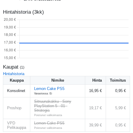
Hintahistoria (3kk)
Kaupat
(
1
)
Hintahistoria
Kauppa
Nimike
Hinta
Toimitus
Lemon Cake PS5
Konsolinet
16,95 €
0,95 €
Varastossa: Ei
Sitruunakakku - Sony
PlayStation 5 - 01 -
Proshop
19,17 €
5,99 €
Strategia
Poistunut valikoimasta
VPD
Lemon Cake PS5
39,99 €
0,95 €
Pelikauppa
Poistunut valikoimasta