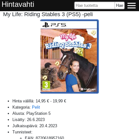
Hintavahti
My Life: Riding Stables 3 (PS5) -peli
Hinta välillä:
14,95 €
-
19,99 €
Kategoria:
Pelit
Alusta:
PlayStation 5
Lisätty:
26.6.2023
Julkaisupäivä:
20.4.2023
Tunnisteet:
EAN
:
8720618957160