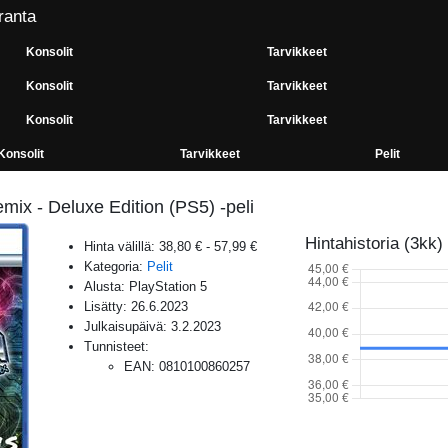
ranta
Konsolit
Tarvikkeet
Konsolit
Tarvikkeet
Konsolit
Tarvikkeet
Konsolit
Tarvikkeet
Pelit
ix - Deluxe Edition (PS5) -peli
Hintahistoria (3kk)
Hinta välillä:
38,80 €
-
57,99 €
Kategoria:
Pelit
Alusta:
PlayStation 5
Lisätty:
26.6.2023
Julkaisupäivä:
3.2.2023
Tunnisteet:
EAN
:
0810100860257