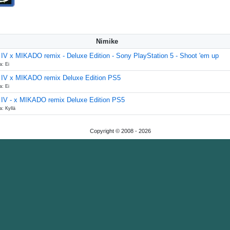
Nimike
 IV x MIKADO remix - Deluxe Edition - Sony PlayStation 5 - Shoot 'em up
a: Ei
 IV x MIKADO remix Deluxe Edition PS5
a: Ei
 IV - x MIKADO remix Deluxe Edition PS5
a: Kyllä
Copyright © 2008 -
2026