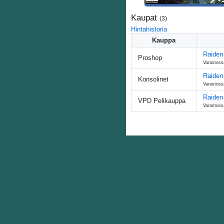
Kaupat
(
3
)
Hintahistoria
Kauppa
Raiden
Proshop
Varastoss
Raiden
Konsolinet
Varastoss
Raiden
VPD Pelikauppa
Varastoss