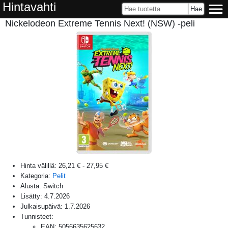
Hintavahti
Nickelodeon Extreme Tennis Next! (NSW) -peli
Hinta välillä:
26,21 €
-
27,95 €
Kategoria:
Pelit
Alusta:
Switch
Lisätty:
4.7.2026
Julkaisupäivä:
1.7.2026
Tunnisteet:
EAN
:
5056635625632