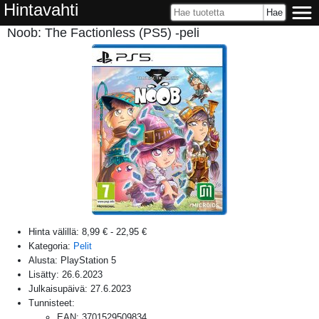
Hintavahti
Noob: The Factionless (PS5) -peli
Hinta välillä:
8,99 €
-
22,95 €
Kategoria:
Pelit
Alusta:
PlayStation 5
Lisätty:
26.6.2023
Julkaisupäivä:
27.6.2023
Tunnisteet:
EAN
:
3701529509834