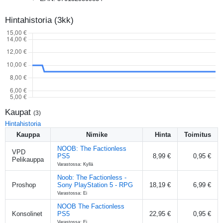
Hintahistoria (3kk)
Kaupat
(
3
)
Hintahistoria
Kauppa
Nimike
Hinta
Toimitus
NOOB: The Factionless
VPD
PS5
8,99 €
0,95 €
Pelikauppa
Varastossa: Kyllä
Noob: The Factionless -
Proshop
Sony PlayStation 5 - RPG
18,19 €
6,99 €
Varastossa: Ei
NOOB The Factionless
Konsolinet
PS5
22,95 €
0,95 €
Varastossa: Ei