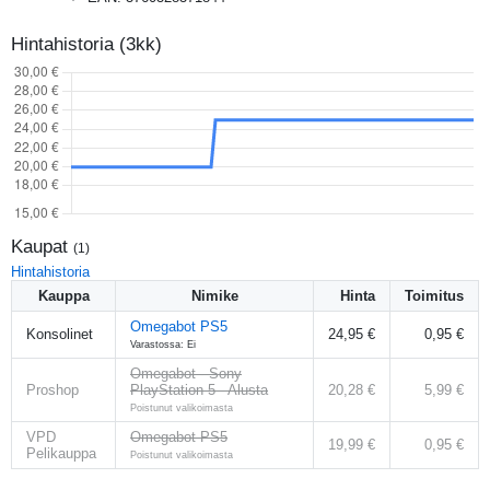
Hintahistoria (3kk)
Kaupat
(
1
)
Hintahistoria
Kauppa
Nimike
Hinta
Toimitus
Omegabot PS5
Konsolinet
24,95 €
0,95 €
Varastossa: Ei
Omegabot - Sony
Proshop
PlayStation 5 - Alusta
20,28 €
5,99 €
Poistunut valikoimasta
VPD
Omegabot PS5
19,99 €
0,95 €
Pelikauppa
Poistunut valikoimasta