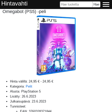
Hintavahti
Omegabot (PS5) -peli
Hinta välillä:
24,95 €
-
24,95 €
Kategoria:
Pelit
Alusta:
PlayStation 5
Lisätty:
26.6.2023
Julkaisupäivä:
23.6.2023
Tunnisteet:
EAN
:
3760328371844