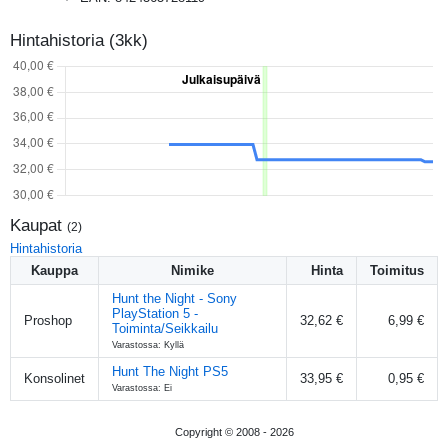
Hintahistoria (3kk)
Kaupat
(
2
)
Hintahistoria
Kauppa
Nimike
Hinta
Toimitus
Hunt the Night - Sony
PlayStation 5 -
Proshop
32,62 €
6,99 €
Toiminta/Seikkailu
Varastossa: Kyllä
Hunt The Night PS5
Konsolinet
33,95 €
0,95 €
Varastossa: Ei
Copyright © 2008 -
2026