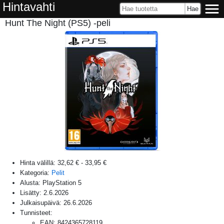
Hintavahti
Hunt The Night (PS5) -peli
Hinta välillä:
32,62 €
-
33,95 €
Kategoria:
Pelit
Alusta:
PlayStation 5
Lisätty:
2.6.2026
Julkaisupäivä:
26.6.2026
Tunnisteet:
EAN
:
8424365728119