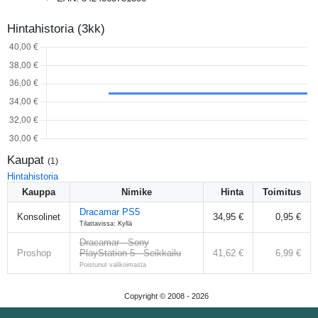
Hintahistoria (3kk)
Kaupat
(
1
)
Hintahistoria
Kauppa
Nimike
Hinta
Toimitus
Dracamar PS5
Konsolinet
34,95 €
0,95 €
Tilattavissa:
Kyllä
Dracamar - Sony
Proshop
PlayStation 5 - Seikkailu
41,62 €
6,99 €
Poistunut valikoimasta
Copyright © 2008 -
2026