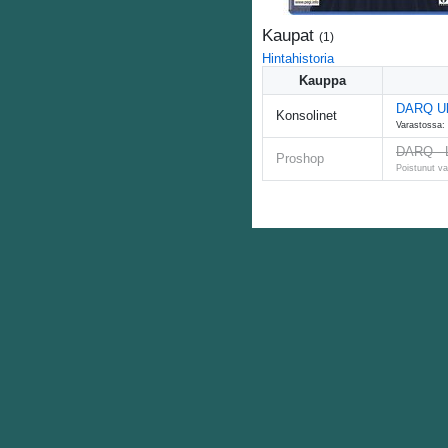
Kaupat
(
1
)
Hintahistoria
Kauppa
DARQ Ult
Konsolinet
Varastossa: 
DARQ - L
Proshop
Poistunut va