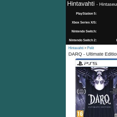
Hintavahti
- Hintaseu
PlayStation 5:
Xbox Series X/S:
Nintendo Switch:
Nintendo Switch 2:
Hintavahti
Pelit
DARQ - Ultimate Editio