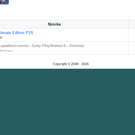
Nimike
imate Edition PS5
Ei
opullinen versio - Sony PlayStation 5 - Toiminta
likoimasta
Copyright © 2008 -
2026