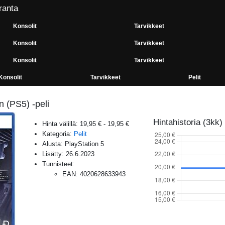
ranta
Konsolit
Tarvikkeet
Konsolit
Tarvikkeet
Konsolit
Tarvikkeet
Konsolit
Tarvikkeet
Pelit
n (PS5) -peli
Hintahistoria (3kk)
Hinta välillä:
19,95 €
-
19,95 €
Kategoria:
Pelit
Alusta:
PlayStation 5
Lisätty:
26.6.2023
Tunnisteet:
EAN
:
4020628633943