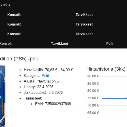
ranta
Konsolit
Tarvikkeet
Konsolit
Tarvikkeet
Konsolit
Tarvikkeet
Konsolit
Tarvikkeet
Pelit
ition (PS5) -peli
Hintahistoria (3kk)
Hinta välillä:
70,63 €
-
84,99 €
Kategoria:
Pelit
Alusta:
PlayStation 5
Lisätty:
22.4.2026
Julkaisupäivä:
9.6.2026
Tunnisteet:
EAN
:
7350002937808