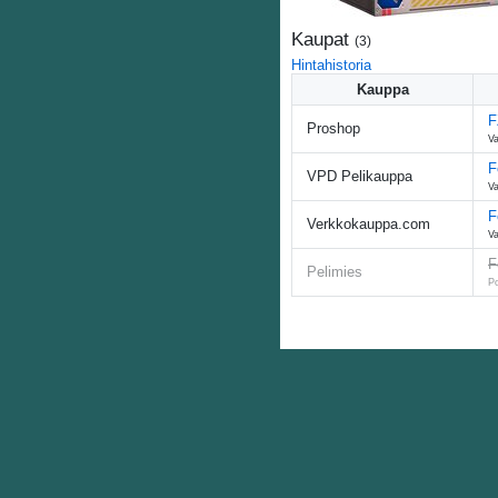
Kaupat
(
3
)
Hintahistoria
Kauppa
F
Proshop
Va
F
VPD Pelikauppa
Va
F
Verkkokauppa.com
Va
F
Pelimies
Po