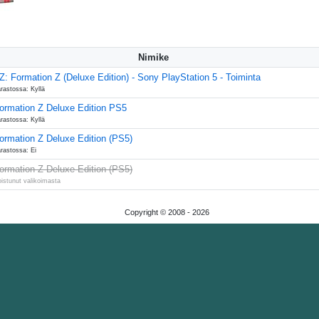
Nimike
Z: Formation Z (Deluxe Edition) - Sony PlayStation 5 - Toiminta
rastossa: Kyllä
ormation Z Deluxe Edition PS5
rastossa: Kyllä
ormation Z Deluxe Edition (PS5)
rastossa: Ei
ormation Z Deluxe Edition (PS5)
istunut valikoimasta
Copyright © 2008 -
2026