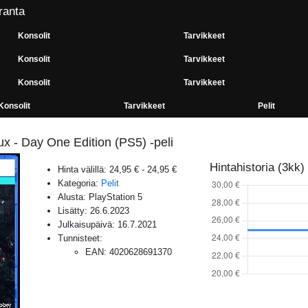
ranta
Konsolit
Tarvikkeet
Konsolit
Tarvikkeet
Konsolit
Tarvikkeet
Konsolit
Tarvikkeet
Pelit
 - Day One Edition (PS5) -peli
Hintahistoria (3kk)
Hinta välillä:
24,95 €
-
24,95 €
Kategoria:
Pelit
Alusta:
PlayStation 5
Lisätty:
26.6.2023
Julkaisupäivä:
16.7.2021
Tunnisteet:
EAN
:
4020628691370