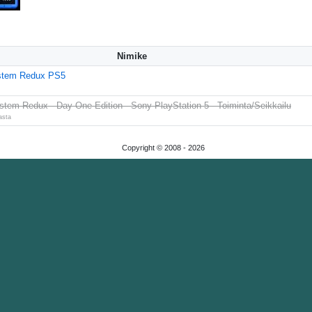
Nimike
stem Redux PS5
stem Redux - Day One Edition - Sony PlayStation 5 - Toiminta/Seikkailu
asta
Copyright © 2008 -
2026