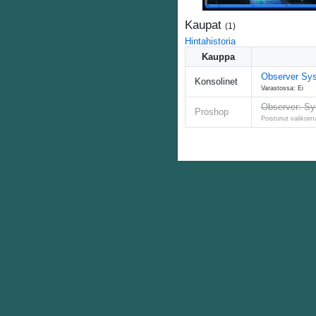
Kaupat
(
1
)
Hintahistoria
Kauppa
Observer Sy
Konsolinet
Varastossa: Ei
Observer: Sy
Proshop
Poistunut valikoim