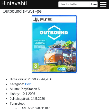
Hintavahti
Outbound (PS5) -peli
Hinta välillä:
26,99 €
-
44,90 €
Kategoria:
Pelit
Alusta:
PlayStation 5
Lisätty:
10.1.2026
Julkaisupäivä:
14.5.2026
Tunnisteet:
EAN
:
5061078711187