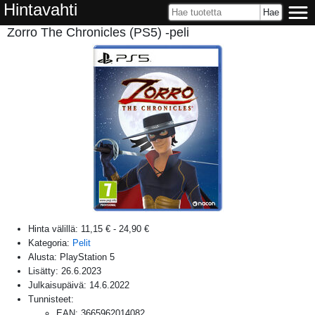
Hintavahti
Zorro The Chronicles (PS5) -peli
Hinta välillä:
11,15 €
-
24,90 €
Kategoria:
Pelit
Alusta:
PlayStation 5
Lisätty:
26.6.2023
Julkaisupäivä:
14.6.2022
Tunnisteet:
EAN
:
3665962014082