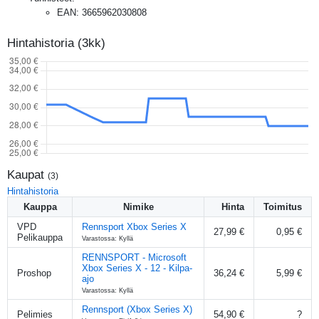
EAN
:
3665962030808
Hintahistoria (3kk)
Kaupat
(
3
)
Hintahistoria
Kauppa
Nimike
Hinta
Toimitus
VPD
Rennsport Xbox Series X
27,99 €
0,95 €
Pelikauppa
Varastossa: Kyllä
RENNSPORT - Microsoft
Xbox Series X - 12 - Kilpa-
Proshop
36,24 €
5,99 €
ajo
Varastossa: Kyllä
Rennsport (Xbox Series X)
Pelimies
54,90 €
?