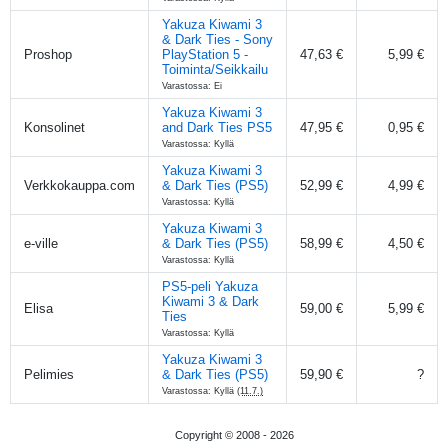
Yakuza Kiwami 3
& Dark Ties - Sony
Proshop
PlayStation 5 -
47,63 €
5,99 €
Toiminta/Seikkailu
Varastossa: Ei
Yakuza Kiwami 3
Konsolinet
and Dark Ties PS5
47,95 €
0,95 €
Varastossa: Kyllä
Yakuza Kiwami 3
Verkkokauppa.com
& Dark Ties (PS5)
52,99 €
4,99 €
Varastossa: Kyllä
Yakuza Kiwami 3
e-ville
& Dark Ties (PS5)
58,99 €
4,50 €
Varastossa: Kyllä
PS5-peli Yakuza
Kiwami 3 & Dark
Elisa
59,00 €
5,99 €
Ties
Varastossa: Kyllä
Yakuza Kiwami 3
Pelimies
& Dark Ties (PS5)
59,90 €
?
Varastossa: Kyllä
(11.7.)
Copyright © 2008 -
2026