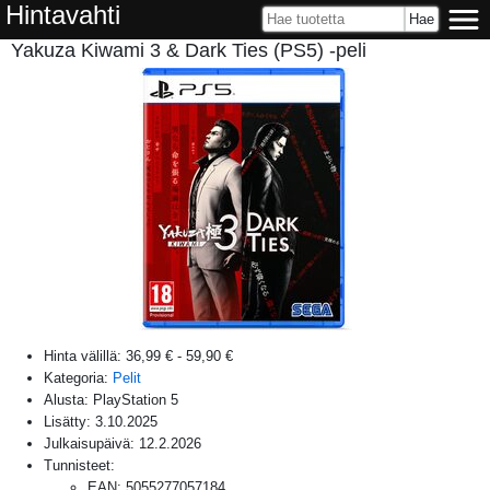
Hintavahti
Yakuza Kiwami 3 & Dark Ties (PS5) -peli
Hinta välillä:
36,99 €
-
59,90 €
Kategoria:
Pelit
Alusta:
PlayStation 5
Lisätty:
3.10.2025
Julkaisupäivä:
12.2.2026
Tunnisteet:
EAN
:
5055277057184