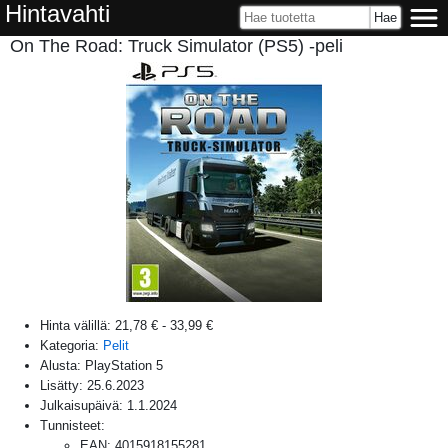
Hintavahti
On The Road: Truck Simulator (PS5) -peli
Hinta välillä:
21,78 €
-
33,99 €
Kategoria:
Pelit
Alusta:
PlayStation 5
Lisätty:
25.6.2023
Julkaisupäivä:
1.1.2024
Tunnisteet:
EAN
:
4015918155281