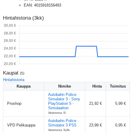
EAN
:
4015918156493
Hintahistoria (3kk)
Kaupat
(
5
)
Hintahistoria
Kauppa
Nimike
Hinta
Toimitus
Autobahn Police
Simulator 3 - Sony
Proshop
PlayStation 5 -
21,92 €
5,99 €
Simulaattori
Varastossa: Ei
Autobahn Police
VPD Pelikauppa
Simulator 3 PS5
23,99 €
0,95 €
Varastossa: Kyllä