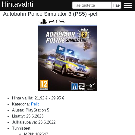
Hintavahti
Autobahn Police Simulator 3 (PS5) -peli
Hinta välillä:
21,92 €
-
29,95 €
Kategoria:
Pelit
Alusta:
PlayStation 5
Lisätty:
25.6.2023
Julkaisupäivä:
23.6.2022
Tunnisteet:
MPN
:
102547