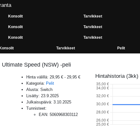
ranta
Konsolit
Tarvikkeet
Konsolit
Tarvikkeet
Konsolit
Tarvikkeet
Konsolit
Tarvikkeet
Pelit
 Ultimate Speed (NSW) -peli
Hintahistoria (3kk)
Hinta välillä:
29,95 €
-
29,95 €
Kategoria:
Pelit
Alusta:
Switch
Lisätty:
23.9.2025
Julkaisupäivä:
3.10.2025
Tunnisteet:
EAN
:
5060968303112