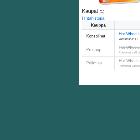
Kaupat
(
1
)
Hintahistoria
Kauppa
Hot Wheels
Konsolinet
Varastossa: Ei
Hot Wheels 
Proshop
Poistunut valik
Hot Wheels 
Pelimies
Poistunut valik