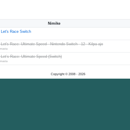
Nimike
 Let's Race Switch
Let's Race: Ultimate Speed - Nintendo Switch - 12 - Kilpa-ajo
oimasta
Let’s Race: Ultimate Speed (Switch)
oimasta
Copyright © 2008 -
2026