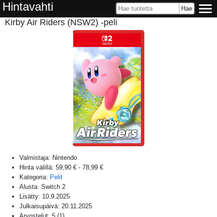
Hintavahti
Kirby Air Riders (NSW2) -peli
Valmistaja:
Nintendo
Hinta välillä:
59,90 €
-
78,99 €
Kategoria:
Pelit
Alusta:
Switch 2
Lisätty:
10.9.2025
Julkaisupäivä:
20.11.2025
Arvostelut:
5
(
1
)