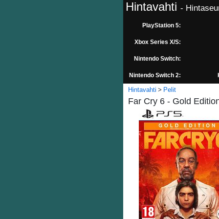
Hintavahti
- Hintaseu
PlayStation 5:
Xbox Series X/S:
Nintendo Switch:
Nintendo Switch 2:
Hintavahti
Pelit
Far Cry 6 - Gold Edition