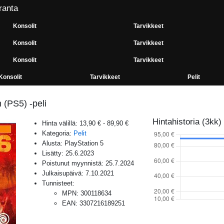
ranta
Konsolit
Tarvikkeet
Konsolit
Tarvikkeet
Konsolit
Tarvikkeet
Konsolit
Tarvikkeet
Pelit
 (PS5) -peli
Hintahistoria (3kk)
Hinta välillä:
13,90 €
-
89,90 €
Kategoria:
Pelit
Alusta:
PlayStation 5
Lisätty:
25.6.2023
Poistunut myynnistä:
25.7.2024
Julkaisupäivä:
7.10.2021
Tunnisteet:
MPN
:
300118634
EAN
:
3307216189251