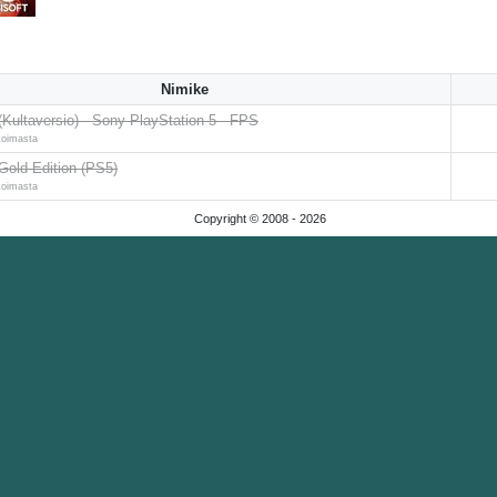
Nimike
(Kultaversio) - Sony PlayStation 5 - FPS
koimasta
Gold Edition (PS5)
koimasta
Copyright © 2008 -
2026