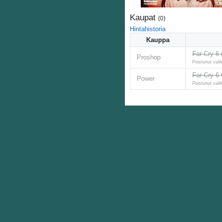
Kaupat
(
0
)
Hintahistoria
Kauppa
Far Cry 6 
Proshop
Poistunut vali
Far Cry 6 
Power
Poistunut vali