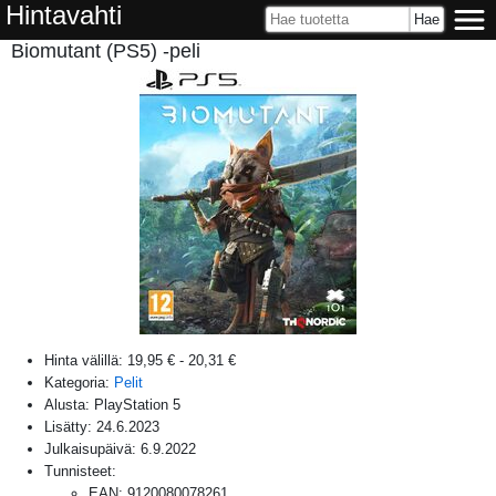
Hintavahti
Biomutant (PS5) -peli
Hinta välillä:
19,95 €
-
20,31 €
Kategoria:
Pelit
Alusta:
PlayStation 5
Lisätty:
24.6.2023
Julkaisupäivä:
6.9.2022
Tunnisteet:
EAN
:
9120080078261