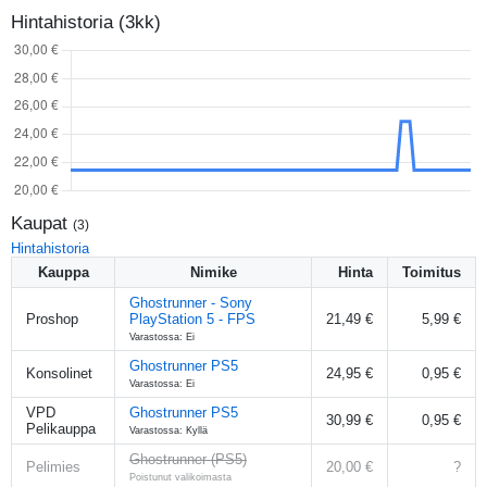
Hintahistoria (3kk)
Kaupat
(
3
)
Hintahistoria
Kauppa
Nimike
Hinta
Toimitus
Ghostrunner - Sony
Proshop
PlayStation 5 - FPS
21,49 €
5,99 €
Varastossa: Ei
Ghostrunner PS5
Konsolinet
24,95 €
0,95 €
Varastossa: Ei
VPD
Ghostrunner PS5
30,99 €
0,95 €
Pelikauppa
Varastossa: Kyllä
Ghostrunner (PS5)
Pelimies
20,00 €
?
Poistunut valikoimasta