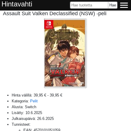
Hintavahti
Assault Suit Valken Declassified (NSW) -peli
Hinta välillä:
39,95 €
-
39,95 €
Kategoria:
Pelit
Alusta:
Switch
Lisätty:
10.6.2025
Julkaisupäivä:
26.6.2025
Tunnisteet:
EAN
:
4570101051059