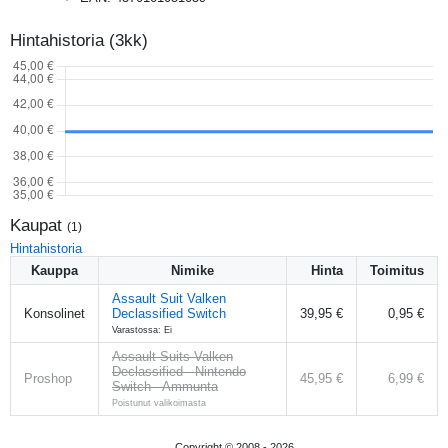
Hintahistoria (3kk)
Kaupat
(
1
)
Hintahistoria
Kauppa
Nimike
Hinta
Toimitus
Assault Suit Valken
Konsolinet
Declassified Switch
39,95 €
0,95 €
Varastossa: Ei
Assault Suits Valken
Declassified - Nintendo
Proshop
45,95 €
6,99 €
Switch - Ammunta
Poistunut valikoimasta
Copyright © 2008 -
2026