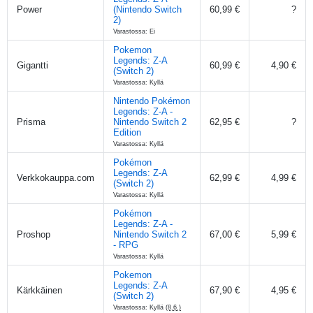
Power
(Nintendo Switch
60,99 €
?
2)
Varastossa: Ei
Pokemon
Legends: Z-A
Gigantti
60,99 €
4,90 €
(Switch 2)
Varastossa: Kyllä
Nintendo Pokémon
Legends: Z-A -
Prisma
Nintendo Switch 2
62,95 €
?
Edition
Varastossa: Kyllä
Pokémon
Legends: Z-A
Verkkokauppa.com
62,99 €
4,99 €
(Switch 2)
Varastossa: Kyllä
Pokémon
Legends: Z-A -
Proshop
Nintendo Switch 2
67,00 €
5,99 €
- RPG
Varastossa: Kyllä
Pokemon
Legends: Z-A
Kärkkäinen
67,90 €
4,95 €
(Switch 2)
Varastossa: Kyllä
(8.6.)