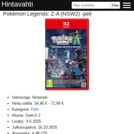
Hintavahti
Pokémon Legends: Z-A (NSW2) -peli
Valmistaja:
Nintendo
Hinta välillä:
54,90 €
-
72,99 €
Kategoria:
Pelit
Alusta:
Switch 2
Lisätty:
4.6.2025
Julkaisupäivä:
16.10.2025
Arvostelut:
4,48
(
23
)