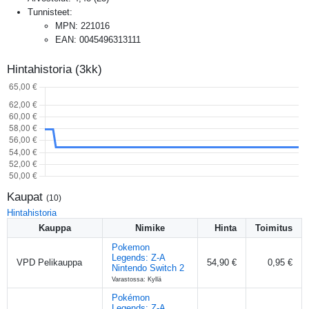
Tunnisteet:
MPN
:
221016
EAN
:
0045496313111
Hintahistoria (3kk)
Kaupat
(
10
)
Hintahistoria
Kauppa
Nimike
Hinta
Toimitus
Pokemon
Legends: Z-A
VPD Pelikauppa
54,90 €
0,95 €
Nintendo Switch 2
Varastossa: Kyllä
Pokémon
Legends: Z-A