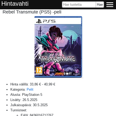
Hintavahti
Rebel Transmute (PS5) -peli
Hinta välillä:
33,86 €
-
40,99 €
Kategoria:
Pelit
Alusta:
PlayStation 5
Lisätty:
26.5.2025
Julkaisupäivä:
30.5.2025
Tunnisteet:
EAN
:
8436016712767