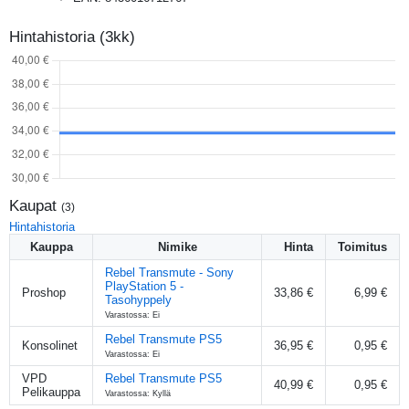
Hintahistoria (3kk)
Kaupat
(
3
)
Hintahistoria
Kauppa
Nimike
Hinta
Toimitus
Rebel Transmute - Sony
PlayStation 5 -
Proshop
33,86 €
6,99 €
Tasohyppely
Varastossa: Ei
Rebel Transmute PS5
Konsolinet
36,95 €
0,95 €
Varastossa: Ei
VPD
Rebel Transmute PS5
40,99 €
0,95 €
Pelikauppa
Varastossa: Kyllä