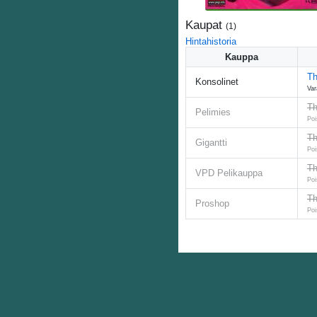
Kaupat
(
1
)
Hintahistoria
Kauppa
Th
Konsolinet
Var
Th
Pelimies
Poi
Th
Gigantti
Poi
Th
VPD Pelikauppa
Poi
Th
Proshop
Poi