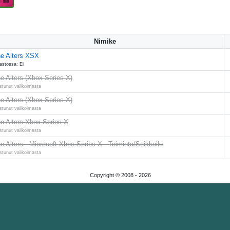
Nimike
e Alters XSX
astossa: Ei
e Alters (Xbox Series X)
stunut valikoimasta
e Alters (Xbox Series X)
stunut valikoimasta
e Alters Xbox Series X
stunut valikoimasta
e Alters - Microsoft Xbox Series X - Toiminta/Seikkailu
stunut valikoimasta
Copyright © 2008 -
2026