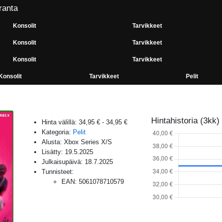
ranta
Konsolit
Tarvikkeet
Konsolit
Tarvikkeet
Konsolit
Tarvikkeet
Konsolit
Tarvikkeet
Pelit
Hintahistoria (3kk)
Hinta välillä:
34,95 €
-
34,95 €
Kategoria:
Pelit
Alusta:
Xbox Series X/S
Lisätty:
19.5.2025
Julkaisupäivä:
18.7.2025
Tunnisteet:
EAN
:
5061078710579