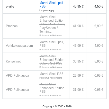
Mortal Shell -peli,
e-ville
PS5
45,95 €
4,50 €
Loppuunmyyty
Mortal Shell -
Enhanced Edition
Deluxe Set - Sony
Proshop
41,98 €
6,99 €
PlayStation 5 -
Toiminta
Poistunut valikoimasta
Mortal Shell -peli,
Verkkokauppa.com
PS5
45,99 €
4,90 €
Poistunut valikoimasta
Mortal Shell
Enhanced Edition
Konsolinet
33,95 €
5,90 €
Deluxe Set PS5
Poistunut valikoimasta
Mortal Shell PS5
VPD Pelikauppa
25,99 €
0,95 €
Poistunut valikoimasta
Mortal Shell
Enhanced Edition
VPD Pelikauppa
31,99 €
0,95 €
PS5
Poistunut valikoimasta
Copyright © 2008 -
2026