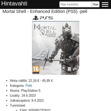
Hintavahti
Mortal Shell - Enhanced Edition (PS5) -peli
Hinta välillä:
22,18 €
-
45,95 €
Kategoria:
Pelit
Alusta:
PlayStation 5
Lisätty:
24.6.2023
Julkaisupäivä:
9.4.2021
Tunnisteet:
EAN
:
5055957703011