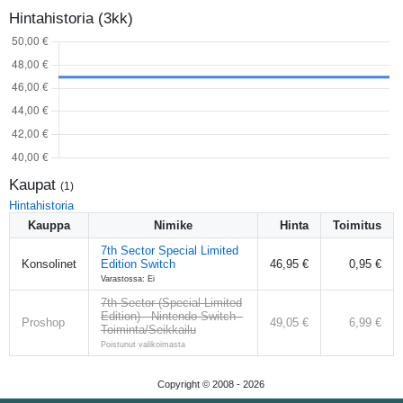
Hintahistoria (3kk)
Kaupat
(
1
)
Hintahistoria
Kauppa
Nimike
Hinta
Toimitus
7th Sector Special Limited
Konsolinet
Edition Switch
46,95 €
0,95 €
Varastossa: Ei
7th Sector (Special Limited
Edition) - Nintendo Switch -
Proshop
49,05 €
6,99 €
Toiminta/Seikkailu
Poistunut valikoimasta
Copyright © 2008 -
2026