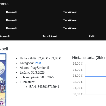
ranta
Konsolit
Tarvikkeet
Konsolit
Tarvikkeet
Konsolit
Tarvikkeet
Konsolit
Tarvikkeet
Pelit
peli
Hintahistoria (3kk)
Hinta välillä:
32,95 €
-
33,86 €
Kategoria:
Pelit
Alusta:
PlayStation 5
Lisätty:
30.3.2025
Julkaisupäivä:
28.3.2025
Tunnisteet:
EAN
:
8436016712941