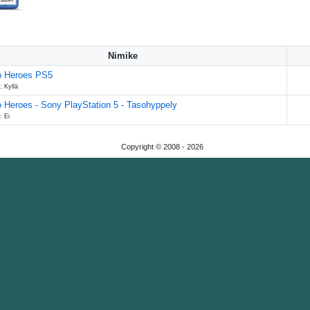
Nimike
 Heroes PS5
: Kyllä
Heroes - Sony PlayStation 5 - Tasohyppely
: Ei
Copyright © 2008 -
2026