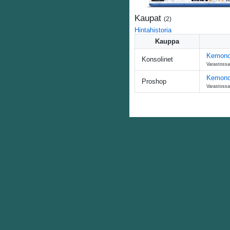
Kaupat
(
2
)
Hintahistoria
Kauppa
Kemono
Konsolinet
Varastossa
Kemono 
Proshop
Varastossa