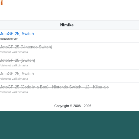
Nimike
MotoGP 25, Switch
Loppuunmyyty
MotoGP 25 (Nintendo Switch)
Poistunut valikoimasta
MotoGP 25 (Switch)
Poistunut valikoimasta
MotoGP 25, Switch
Poistunut valikoimasta
MotoGP 25 (Code in a Box) - Nintendo Switch - 12 - Kilpa-ajo
Poistunut valikoimasta
Copyright © 2008 -
2026