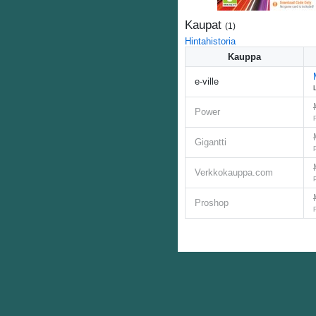
Kaupat
(
1
)
Hintahistoria
Kauppa
e-ville
Power
Gigantti
Verkkokauppa.com
Proshop