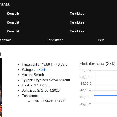
ranta
Konsolit
Tarvikkeet
Konsolit
Tarvikkeet
Konsolit
Tarvikkeet
Konsolit
Tarvikkeet
Pelit
i
Hintahistoria (3kk)
Hinta välillä:
49,99 €
-
49,99 €
Kategoria:
Pelit
Alusta:
Switch
Tyyppi: Fyysinen aktivointikortti
Lisätty:
17.3.2025
Julkaisupäivä:
30.4.2025
Tunnisteet:
EAN
:
8056216170350