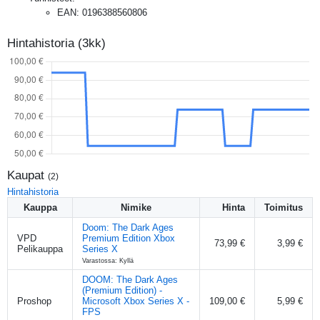
EAN
:
0196388560806
Hintahistoria (3kk)
Kaupat
(
2
)
Hintahistoria
Kauppa
Nimike
Hinta
Toimitus
Doom: The Dark Ages
VPD
Premium Edition Xbox
73,99 €
3,99 €
Pelikauppa
Series X
Varastossa: Kyllä
DOOM: The Dark Ages
(Premium Edition) -
Proshop
Microsoft Xbox Series X -
109,00 €
5,99 €
FPS