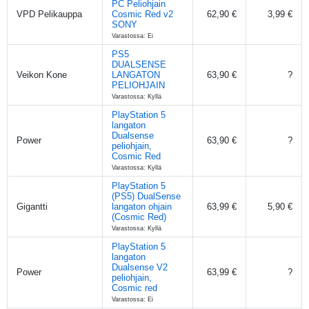
PC Peliohjain
VPD Pelikauppa
Cosmic Red v2
62,90 €
3,99 €
SONY
Varastossa: Ei
PS5
DUALSENSE
Veikon Kone
LANGATON
63,90 €
?
PELIOHJAIN
Varastossa: Kyllä
PlayStation 5
langaton
Dualsense
Power
63,90 €
?
peliohjain,
Cosmic Red
Varastossa: Kyllä
PlayStation 5
(PS5) DualSense
Gigantti
langaton ohjain
63,99 €
5,90 €
(Cosmic Red)
Varastossa: Kyllä
PlayStation 5
langaton
Dualsense V2
Power
63,99 €
?
peliohjain,
Cosmic red
Varastossa: Ei