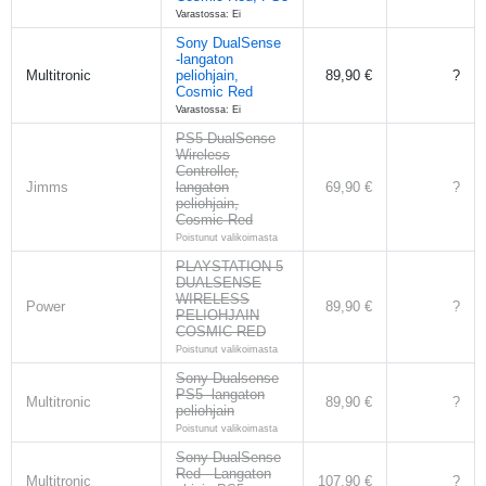
Varastossa: Ei
Sony DualSense
-langaton
Multitronic
peliohjain,
89,90 €
?
Cosmic Red
Varastossa: Ei
PS5 DualSense
Wireless
Controller,
Jimms
langaton
69,90 €
?
peliohjain,
Cosmic Red
Poistunut valikoimasta
PLAYSTATION 5
DUALSENSE
WIRELESS
Power
89,90 €
?
PELIOHJAIN
COSMIC RED
Poistunut valikoimasta
Sony Dualsense
PS5 -langaton
Multitronic
89,90 €
?
peliohjain
Poistunut valikoimasta
Sony DualSense
Red - Langaton
Multitronic
107,90 €
?