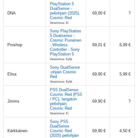
PlayStation 5
DualSense -
DNA
peliohjain (2025),
69,00 €
?
Cosmic Red
Varastossa: Ei
Sony PlayStation
5 Dualsense -
Cosmic Punainen
Proshop
- Wireless
69,01 €
6,99 €
Controller - Sony
PlayStation 5
Varastossa: Kyllä
Sony DualSense
-ohjain Cosmic
Elisa
69,90 €
5,99 €
Red
Varastossa: Kyllä
PS5 DualSense
Cosmic Red (PS5
/ PC), langaton
Jimms
69,90 €
?
peliohjain,
Cosmic Red
Varastossa: Ei
Sony PS5
DualSense
Kärkkäinen
Cosmic Red
69,90 €
4,50 €
(2025) peliohjain