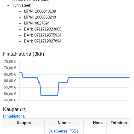
Tunnisteet:
MPN
:
1000040189
MPN
:
1000050248
MPN
:
9827894
EAN
:
0711719023005
EAN
:
0711719575924
EAN
:
0711719827894
Hintahistoria (3kk)
Kaupat
(
17
)
Hintahistoria
Kauppa
Nimike
Hinta
Toimitus
DualSense PS5 |