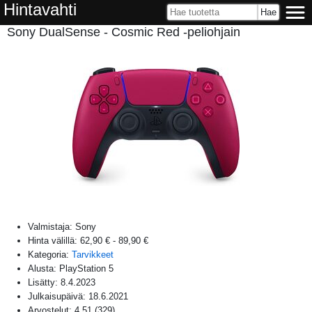
Hintavahti
Sony DualSense - Cosmic Red -peliohjain
Valmistaja:
Sony
Hinta välillä:
62,90 €
-
89,90 €
Kategoria:
Tarvikkeet
Alusta:
PlayStation 5
Lisätty:
8.4.2023
Julkaisupäivä:
18.6.2021
Arvostelut:
4,51
(
329
)