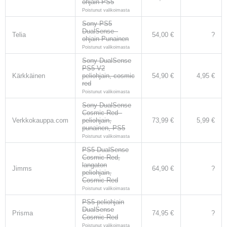
ohjain PS5
Poistunut valikoimasta
Sony PS5
DualSense -
Telia
54,00 €
?
ohjain Punainen
Poistunut valikoimasta
Sony DualSense
PS5 V2
Kärkkäinen
peliohjain, cosmic
54,90 €
4,95 €
red
Poistunut valikoimasta
Sony DualSense
Cosmic Red -
Verkkokauppa.com
peliohjain,
73,99 €
5,99 €
punainen, PS5
Poistunut valikoimasta
PS5 DualSense
Cosmic Red,
langaton
Jimms
64,90 €
?
peliohjain,
Cosmic Red
Poistunut valikoimasta
PS5 peliohjain
DualSense
Prisma
74,95 €
?
Cosmic Red
Poistunut valikoimasta