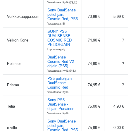
Varastossa: Kyllä
(29.7.)
Sony DualSense
peliohjain,
Verkkokauppa.com
73,99 €
5,99 €
Cosmic Red, PS5
Varastossa: Ei
SONY PS5
DUALSENSE
Veikon Kone
COSMIC RED
74,90 €
?
PELIOHJAIN
Loppuunmyyty
DualSense
Cosmic Red V2
Pelimies
74,90 €
?
ohjain (PS5)
Varastossa: Kyllä
(5.8.)
PS5 peliohjain
DualSense
Prisma
74,95 €
?
Cosmic Red
Varastossa: Kyllä
Sony PS5
DualSense -
Telia
75,00 €
4,90 €
ohjain Punainen
Varastossa: Kyllä
Sony DualSense
peliohjain,
e-ville
75,99 €
0,00 €
Cosmic Red, PS5