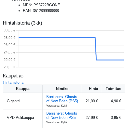
MPN
:
PS5722BGONE
EAN
:
3512899966888
Hintahistoria (3kk)
Kaupat
(
8
)
Hintahistoria
Kauppa
Nimike
Hinta
Toimitus
Banishers: Ghosts
Gigantti
of New Eden (PS5)
21,99 €
4,90 €
Varastossa: Kyllä
Banishers: Ghosts
VPD Pelikauppa
of New Eden PS5
27,99 €
0,95 €
Varastossa: Kyllä