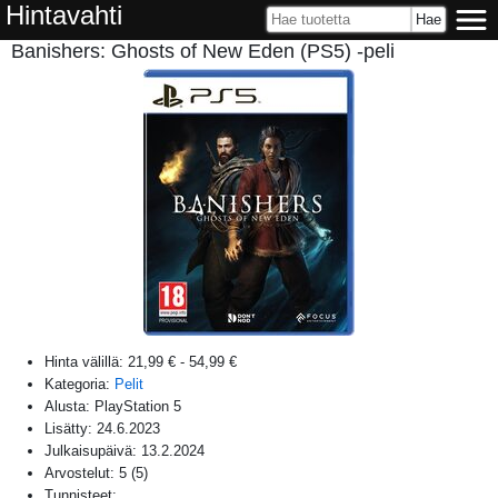
Hintavahti
Banishers: Ghosts of New Eden (PS5) -peli
Hinta välillä:
21,99 €
-
54,99 €
Kategoria:
Pelit
Alusta:
PlayStation 5
Lisätty:
24.6.2023
Julkaisupäivä:
13.2.2024
Arvostelut:
5
(
5
)
Tunnisteet: