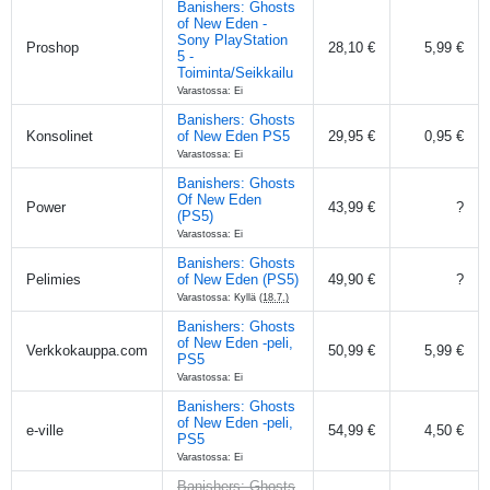
Banishers: Ghosts
of New Eden -
Sony PlayStation
Proshop
28,10 €
5,99 €
5 -
Toiminta/Seikkailu
Varastossa: Ei
Banishers: Ghosts
Konsolinet
of New Eden PS5
29,95 €
0,95 €
Varastossa: Ei
Banishers: Ghosts
Of New Eden
Power
43,99 €
?
(PS5)
Varastossa: Ei
Banishers: Ghosts
Pelimies
of New Eden (PS5)
49,90 €
?
Varastossa: Kyllä
(18.7.)
Banishers: Ghosts
of New Eden -peli,
Verkkokauppa.com
50,99 €
5,99 €
PS5
Varastossa: Ei
Banishers: Ghosts
of New Eden -peli,
e-ville
54,99 €
4,50 €
PS5
Varastossa: Ei
Banishers: Ghosts