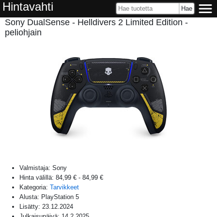
Hintavahti
Sony DualSense - Helldivers 2 Limited Edition -
peliohjain
Valmistaja:
Sony
Hinta välillä:
84,99 €
-
84,99 €
Kategoria:
Tarvikkeet
Alusta:
PlayStation 5
Lisätty:
23.12.2024
Julkaisupäivä:
14.2.2025