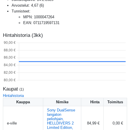
Arvostelut:
4,67
(
6
)
Tunnisteet:
MPN
:
1000047264
EAN
:
0711719597131
Hintahistoria (3kk)
Kaupat
(
1
)
Hintahistoria
Kauppa
Nimike
Hinta
Toimitus
Sony DualSense
langaton
peliohjain,
e-ville
HELLDIVERS 2
84,99 €
0,00 €
Limited Edition,