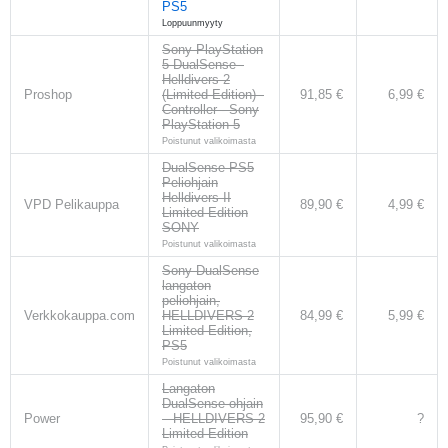
PS5
Loppuunmyyty
Sony PlayStation
5 DualSense -
Helldivers 2
Proshop
(Limited Edition) -
91,85 €
6,99 €
Controller - Sony
PlayStation 5
Poistunut valikoimasta
DualSense PS5
Peliohjain
Helldivers II
VPD Pelikauppa
89,90 €
4,99 €
Limited Edition
SONY
Poistunut valikoimasta
Sony DualSense
langaton
peliohjain,
Verkkokauppa.com
HELLDIVERS 2
84,99 €
5,99 €
Limited Edition,
PS5
Poistunut valikoimasta
Langaton
DualSense-ohjain
Power
– HELLDIVERS 2
95,90 €
?
Limited Edition