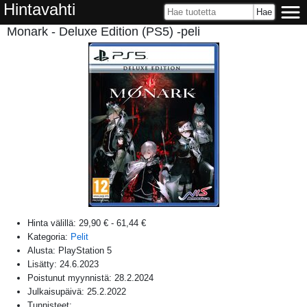
Hintavahti
Monark - Deluxe Edition (PS5) -peli
Hinta välillä:
29,90 €
-
61,44 €
Kategoria:
Pelit
Alusta:
PlayStation 5
Lisätty:
24.6.2023
Poistunut myynnistä:
28.2.2024
Julkaisupäivä:
25.2.2022
Tunnisteet: