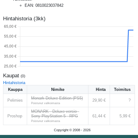
EAN
:
0810023037842
Hintahistoria (3kk)
Kaupat
(
0
)
Hintahistoria
Kauppa
Nimike
Hinta
Toimitus
Monark Deluxe Edition (PS5)
Pelimies
29,90 €
?
Poistunut valikoimasta
MONARK - Deluxe-versio -
Proshop
Sony PlayStation 5 - RPG
61,44 €
5,99 €
Poistunut valikoimasta
Copyright © 2008 -
2026