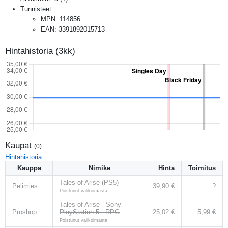
Tunnisteet:
MPN
:
114856
EAN
:
3391892015713
Hintahistoria (3kk)
Kaupat
(
0
)
Hintahistoria
Kauppa
Nimike
Hinta
Toimitus
Tales of Arise (PS5)
Pelimies
39,90 €
?
Poistunut valikoimasta
Tales of Arise - Sony
Proshop
PlayStation 5 - RPG
25,02 €
5,99 €
Poistunut valikoimasta