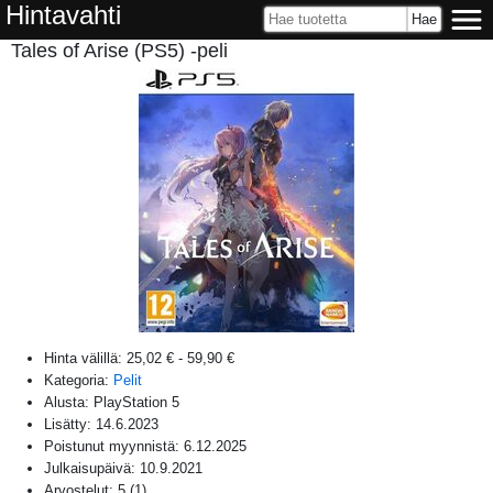
Hintavahti
Tales of Arise (PS5) -peli
Hinta välillä:
25,02 €
-
59,90 €
Kategoria:
Pelit
Alusta:
PlayStation 5
Lisätty:
14.6.2023
Poistunut myynnistä:
6.12.2025
Julkaisupäivä:
10.9.2021
Arvostelut:
5
(
1
)