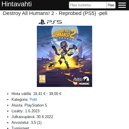
Hintavahti
Destroy All Humans! 2 - Reprobed (PS5) -peli
Hinta välillä:
18,41 €
-
39,00 €
Kategoria:
Pelit
Alusta:
PlayStation 5
Lisätty:
1.6.2023
Julkaisupäivä:
30.8.2022
Arvostelut:
3,5
(
1
)
Tunnisteet: