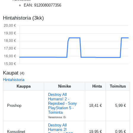
EAN
:
9120080077356
Hintahistoria (3kk)
Kaupat
(
4
)
Hintahistoria
Kauppa
Nimike
Hinta
Toimitus
Destroy All
Humans! 2 -
Reprobed - Sony
Proshop
18,41 €
5,99 €
PlayStation 5 -
Toiminta
Varastossa: Ei
Destroy All
Humans 2!
Konsolinet
19,95 €
0,95 €