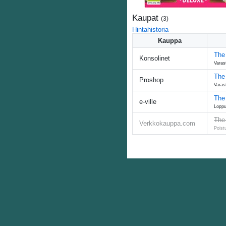
Kaupat
(
3
)
Hintahistoria
Kauppa
The
Konsolinet
Varas
The 
Proshop
Varas
The
e-ville
Lopp
The
Verkkokauppa.com
Poist