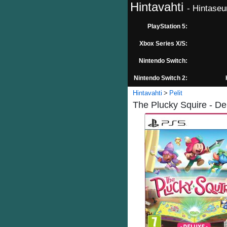
Hintavahti
- Hintaseu
PlayStation 5:
Xbox Series X/S:
Nintendo Switch:
Nintendo Switch 2:
Hintavahti
Pelit
The Plucky Squire - Del