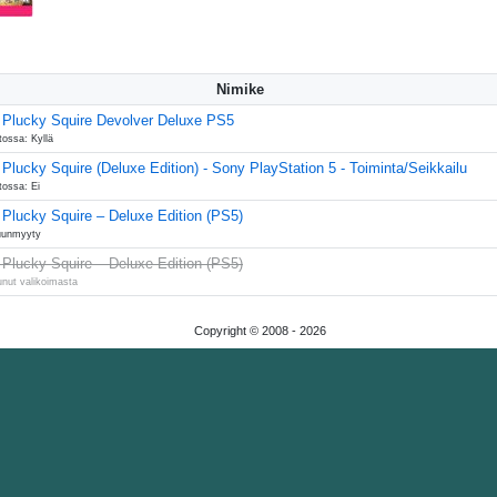
Nimike
 Plucky Squire Devolver Deluxe PS5
tossa: Kyllä
Plucky Squire (Deluxe Edition) - Sony PlayStation 5 - Toiminta/Seikkailu
tossa: Ei
 Plucky Squire – Deluxe Edition (PS5)
uunmyyty
 Plucky Squire – Deluxe Edition (PS5)
unut valikoimasta
Copyright © 2008 -
2026