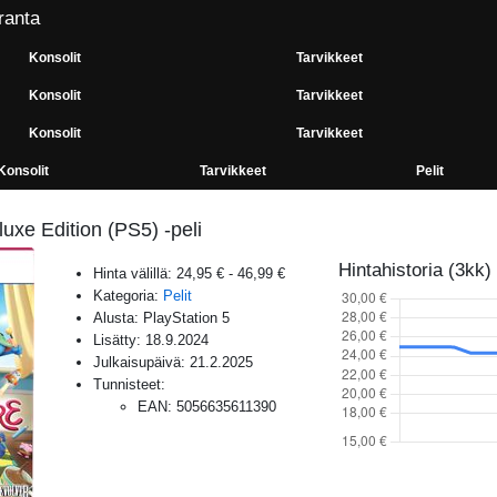
ranta
Konsolit
Tarvikkeet
Konsolit
Tarvikkeet
Konsolit
Tarvikkeet
Konsolit
Tarvikkeet
Pelit
uxe Edition (PS5) -peli
Hintahistoria (3kk)
Hinta välillä:
24,95 €
-
46,99 €
Kategoria:
Pelit
Alusta:
PlayStation 5
Lisätty:
18.9.2024
Julkaisupäivä:
21.2.2025
Tunnisteet:
EAN
:
5056635611390