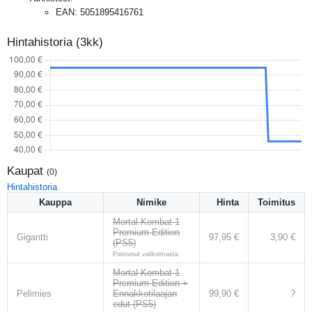
EAN
:
5051895416761
Hintahistoria (3kk)
Kaupat
(
0
)
Hintahistoria
Kauppa
Nimike
Hinta
Toimitus
Mortal Kombat 1
Premium Edition
Gigantti
97,95 €
3,90 €
(PS5)
Poistunut valikoimasta
Mortal Kombat 1
Premium Edition +
Pelimies
Ennakkotilaajan
99,90 €
?
edut (PS5)