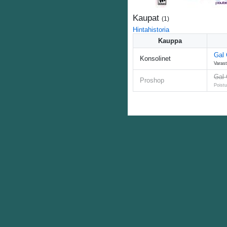
Kaupat
(
1
)
Hintahistoria
Kauppa
Gal 
Konsolinet
Varast
Gal 
Proshop
Poistu