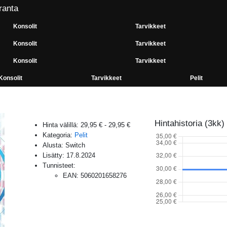
ranta
Konsolit
Tarvikkeet
Konsolit
Tarvikkeet
Konsolit
Tarvikkeet
Konsolit
Tarvikkeet
Pelit
Hintahistoria (3kk)
Hinta välillä:
29,95 €
-
29,95 €
Kategoria:
Pelit
Alusta:
Switch
Lisätty:
17.8.2024
Tunnisteet:
EAN
:
5060201658276