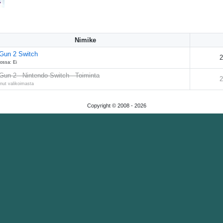
Nimike
Gun 2 Switch
2
ossa: Ei
Gun 2 - Nintendo Switch - Toiminta
2
nut valikoimasta
Copyright © 2008 -
2026