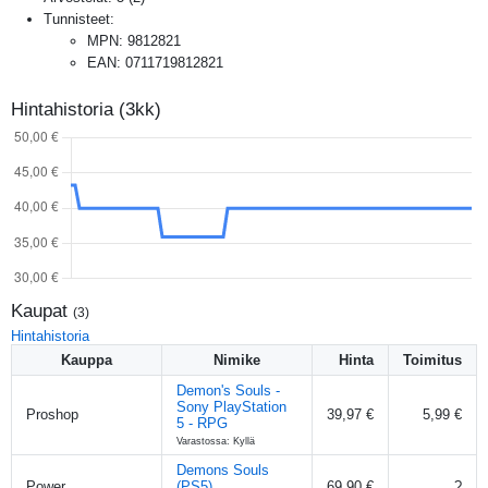
Tunnisteet:
MPN
:
9812821
EAN
:
0711719812821
Hintahistoria (3kk)
Kaupat
(
3
)
Hintahistoria
Kauppa
Nimike
Hinta
Toimitus
Demon's Souls -
Sony PlayStation
Proshop
39,97 €
5,99 €
5 - RPG
Varastossa: Kyllä
Demons Souls
Power
(PS5)
69,90 €
?