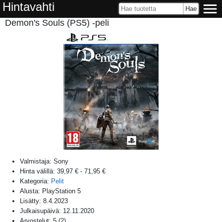
Hintavahti
Demon's Souls (PS5) -peli
Valmistaja:
Sony
Hinta välillä:
39,97 €
-
71,95 €
Kategoria:
Pelit
Alusta:
PlayStation 5
Lisätty:
8.4.2023
Julkaisupäivä:
12.11.2020
Arvostelut:
5
(
2
)