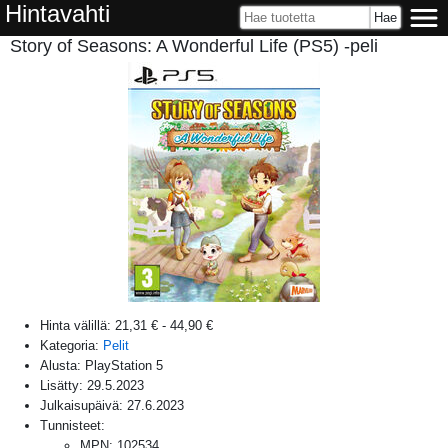
Hintavahti
Story of Seasons: A Wonderful Life (PS5) -peli
Hinta välillä:
21,31 €
-
44,90 €
Kategoria:
Pelit
Alusta:
PlayStation 5
Lisätty:
29.5.2023
Julkaisupäivä:
27.6.2023
Tunnisteet:
MPN
:
102534