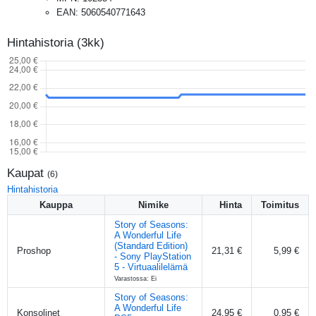
EAN
:
5060540771643
Hintahistoria (3kk)
Kaupat
(
6
)
Hintahistoria
Kauppa
Nimike
Hinta
Toimitus
Story of Seasons:
A Wonderful Life
(Standard Edition)
Proshop
21,31 €
5,99 €
- Sony PlayStation
5 - Virtuaalilelämä
Varastossa: Ei
Story of Seasons:
A Wonderful Life
Konsolinet
24,95 €
0,95 €