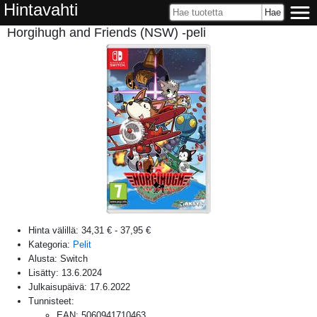
Hintavahti
Horgihugh and Friends (NSW) -peli
Hinta välillä:
34,31 €
-
37,95 €
Kategoria:
Pelit
Alusta:
Switch
Lisätty:
13.6.2024
Julkaisupäivä:
17.6.2022
Tunnisteet:
EAN
:
5060941710463