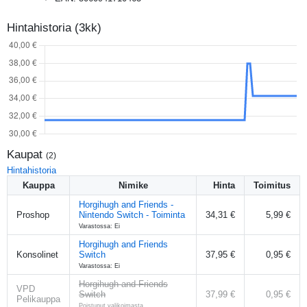
Hintahistoria (3kk)
Kaupat
(
2
)
Hintahistoria
Kauppa
Nimike
Hinta
Toimitus
Horgihugh and Friends -
Proshop
Nintendo Switch - Toiminta
34,31 €
5,99 €
Varastossa: Ei
Horgihugh and Friends
Konsolinet
Switch
37,95 €
0,95 €
Varastossa: Ei
Horgihugh and Friends
VPD
Switch
37,99 €
0,95 €
Pelikauppa
Poistunut valikoimasta