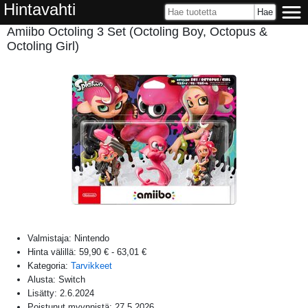
Hintavahti
Amiibo Octoling 3 Set (Octoling Boy, Octopus &
Octoling Girl)
Valmistaja:
Nintendo
Hinta välillä:
59,90 €
-
63,01 €
Kategoria:
Tarvikkeet
Alusta:
Switch
Lisätty:
2.6.2024
Poistunut myynnistä:
27.5.2026