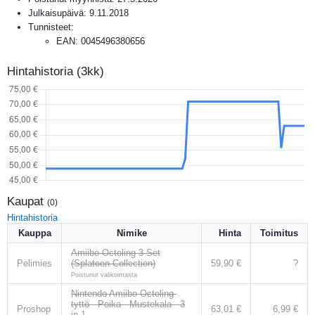
Julkaisupäivä:
9.11.2018
Tunnisteet:
EAN
:
0045496380656
Hintahistoria (3kk)
Kaupat
(
0
)
Hintahistoria
Kauppa
Nimike
Hinta
Toimitus
Amiibo Octoling 3 Set
Pelimies
(Splatoon Collection)
59,90 €
?
Poistunut valikoimasta
Nintendo Amiibo Octoling-
tyttö - Poika - Mustekala - 3
Proshop
63,01 €
6,99 €
in 1