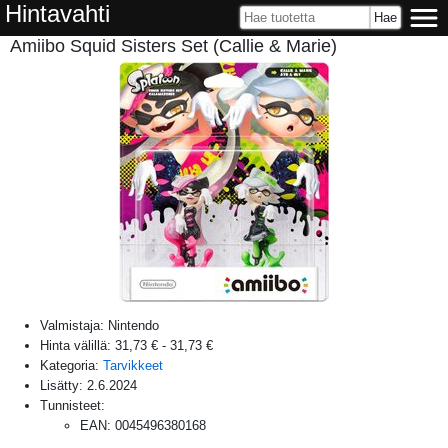
Hintavahti
Amiibo Squid Sisters Set (Callie & Marie)
Valmistaja:
Nintendo
Hinta välillä:
31,73 €
-
31,73 €
Kategoria:
Tarvikkeet
Lisätty:
2.6.2024
Tunnisteet:
EAN
:
0045496380168