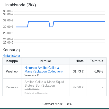
Hintahistoria (3kk)
Kaupat
(
1
)
Hintahistoria
Kauppa
Nimike
Hinta
Toimitus
Nintendo Amiibo Callie &
Proshop
Marie (Splatoon Collection)
31,73 €
6,99 €
Varastossa: Ei
Amiibo Callie & Marie Squid
Sisters Set (Splatoon
Pelimies
49,90 €
?
Collection)
Poistunut valikoimasta
Copyright © 2008 -
2026